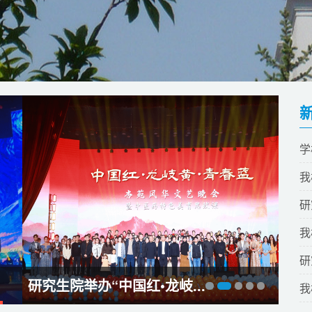
学
我校
研
我
研
研究生院举办“中国红•龙岐...
研究
学校
黑龙
我